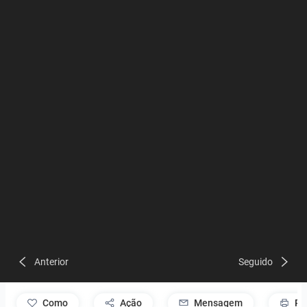
Anterior
Seguido
como
Ação
Mensagem
Pr