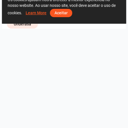
Zehnder Group Deutschland GmbH
nosso website. Ao usar nosso site, você deve aceitar o uso de
ViSoft Bathroom
Cerrad
cookies.
Learn More
Aceitar
Undefasa
2015
1
0
3 Junho
97 49 78 58
Do mesmo designer
fürdő
3
3