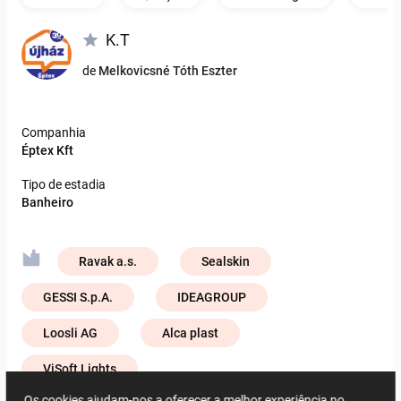
K.T
de
Melkovicsné Tóth Eszter
Companhia
Éptex Kft
Tipo de estadia
Banheiro
Ravak a.s.
Sealskin
GESSI S.p.A.
IDEAGROUP
Loosli AG
Alca plast
ViSoft Lights
Os cookies ajudam-nos a oferecer a melhor experiência no