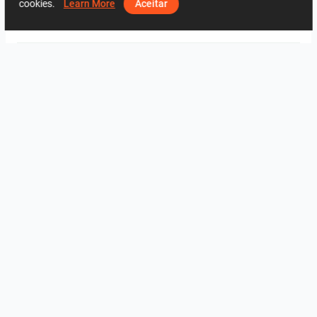
cookies.
Learn More
Aceitar
Cerrad
Undefasa
2158
2
0
3 Junho
68 51 17 44
Do mesmo designer
fürdő
3
3
projekt 2026_19
projekt 2026_22
projekt 2026_10_wm01