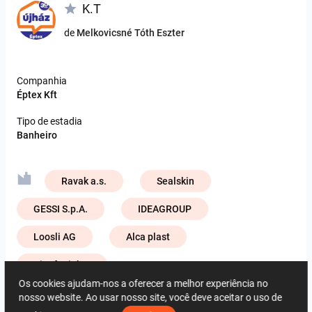
K.T
de
Melkovicsné Tóth Eszter
Companhia
Éptex Kft
Tipo de estadia
Banheiro
Ravak a.s.
Sealskin
GESSI S.p.A.
IDEAGROUP
Loosli AG
Alca plast
ViSoft Lights
Os cookies ajudam-nos a oferecer a melhor experiência no
Zehnder Group Deutschland GmbH
nosso website. Ao usar nosso site, você deve aceitar o uso de