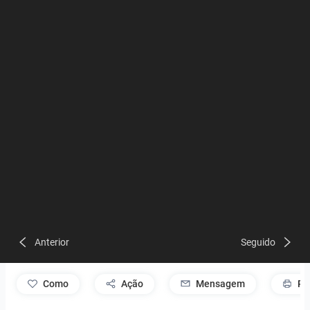
Anterior
Seguido
como
Ação
Mensagem
Pr