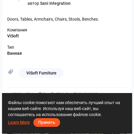
автор
Sani Integration
Doors,
Tables,
Armchairs,
Chairs,
Stools,
Benches.
Компания
ViSoft
Тип
Ванная
ViSoft Furniture
3333
1
0
27 Май
08 02 06 08
Файлы cookie помогают нам обеспечить лучший опыт на
Другие работы
нашем веб-сайте. Используя наш веб-сайт, вы
соглашаетесь на использование файлов cookie.
Learn More
Принять