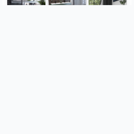
Herz Unitas
Bekon-Koralle AG
ViSoft Plants
Thebalux
heibad - Luvio
heibad - Lavaro
Посмотреть все
из этого же проекта
CreativBad
Loosli
TOTO