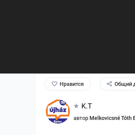
нравится
Общий 
K.T
автор
Melkovicsné Tóth 