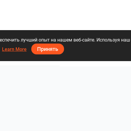
GESSI S.p.A.
IDEAGROUP
Loos
спечить лучший опыт на нашем веб-сайте. Используя наш 
Принять
.
Learn More
oup Deutschland GmbH
ViSoft Bathroom
97 49 78 58