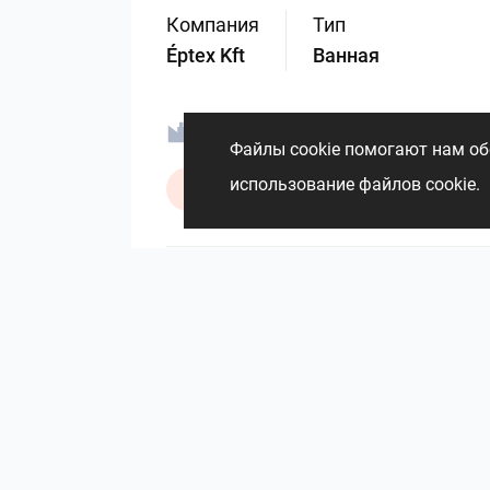
Компания
Тип
Éptex Kft
Ванная
Ravak a.s.
Sealskin
Файлы cookie помогают нам обе
использование файлов cookie
ViSoft Lights
Zehnder Gr
2219
1
0
3 Июнь
Другие работы