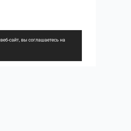
li AG
Alca plast
веб-сайт, вы соглашаетесь на
Cerrad
Undefasa