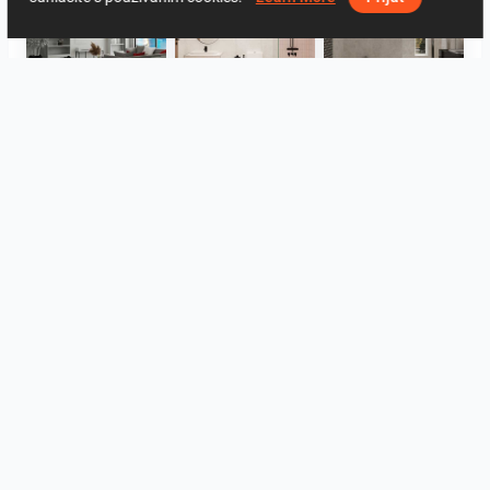
ROHAIZAD_LIVING
AISYA_BATHROOM
Sera_Bathroom
Evie_Kitchen
Evie_Kitchen
Israf_Kitchen
Zobraziť všetko
Log in to leave a comment.
Prihlásiť Sa