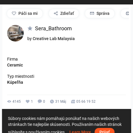
páči sa mi
Zdieľať
Správa
Sera_Bathroom
by
Creative Lab Malaysia
Firma
Ceramic
Typ miestnosti
Kúpeľňa
4145
1
0
31 Máj
05 66 19 52
Od rovnakého autora
Súbory cookies nám pomáhajú ponúkať na našich webových
stránkach tie najlepšie skúsenosti. Používaním našich stránok
súhlasíte s používaním cookies.
Learn More
Prijať