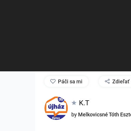
páči sa mi
Zdieľať
K.T
by
Melkovicsné Tóth Eszt