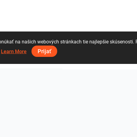
GESSI S.p.A.
IDEAGROUP
Loos
úkať na našich webových stránkach tie najlepšie skúsenosti. 
Prijať
.
Learn More
oup Deutschland GmbH
Cerrad
Undefa
68 51 17 44