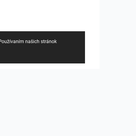
li AG
Alca plast
Používaním našich stránok
sa