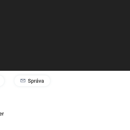
Správa
er