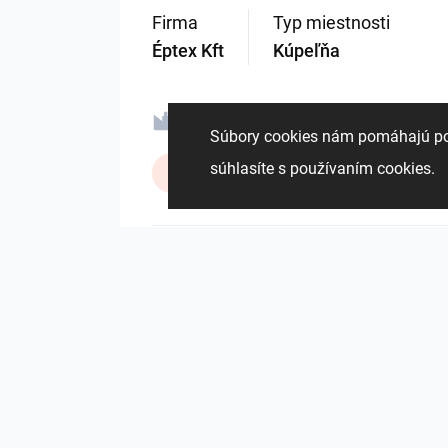
Firma
Typ miestnosti
Éptex Kft
Kúpeľňa
Ravak a.s.
Sealskin
Súbory cookies nám pomáhajú pon
súhlasíte s používaním cookies
ViSoft Lights
Zehnder Gr
2158
2
0
3 Jún
Od rovnakého autora