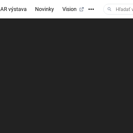
AR výstava
Novinky
Vision