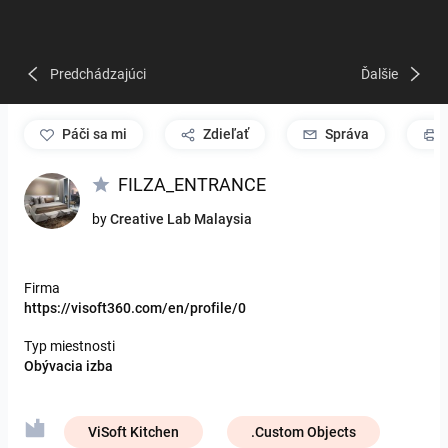
Predchádzajúci
Ďalšie
páči sa mi
Zdieľať
Správa
FILZA_ENTRANCE
by
Creative Lab Malaysia
Firma
https://visoft360.com/en/profile/0
Typ miestnosti
Obývacia izba
ViSoft Kitchen
.Custom Objects