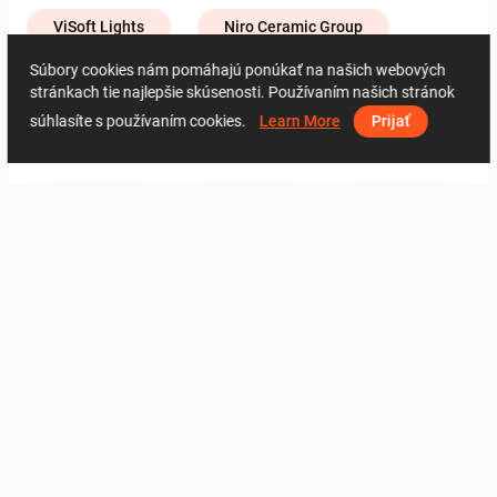
ViSoft Lights
Niro Ceramic Group
Súbory cookies nám pomáhajú ponúkať na našich webových
stránkach tie najlepšie skúsenosti. Používaním našich stránok
2462
1
0
29 Máj
01 13 84 32
súhlasíte s používaním cookies.
Learn More
Prijať
Od rovnakého autora
UMI_BATHROOM
SARAH SAE_RETAIL
Collen_Bathroom
ROHAIZAD_CARPORCH
YUSMAN_BATHROOM
YUSMAN_BEDROOM