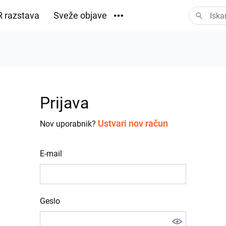
 razstava
Sveže objave
Prenosi
Prijava
Ustvari nov račun
Nov uporabnik?
E-mail
Geslo