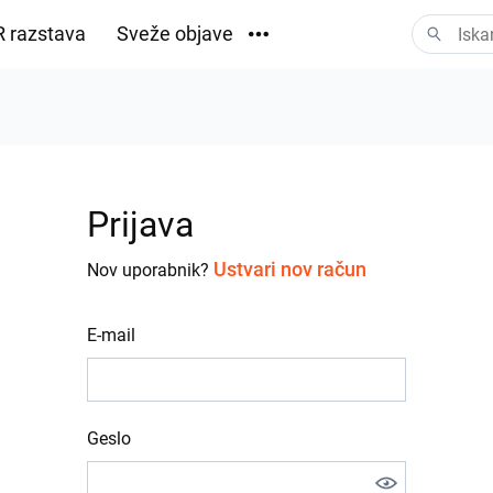
 razstava
Sveže objave
Prenosi
Prijava
Ustvari nov račun
Nov uporabnik?
E-mail
Geslo