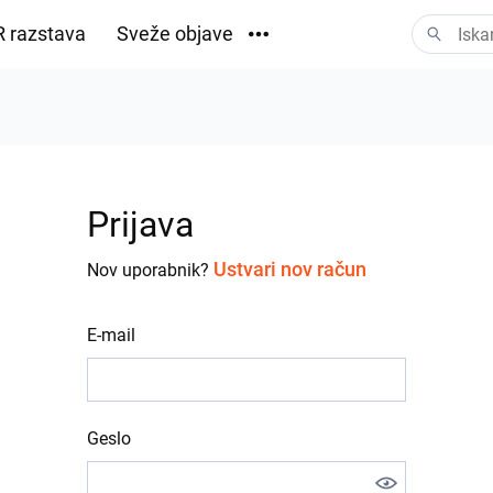
 razstava
Sveže objave
Prenosi
Prijava
Ustvari nov račun
Nov uporabnik?
E-mail
Geslo