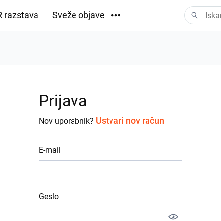
 razstava
Sveže objave
Prenosi
Prijava
Ustvari nov račun
Nov uporabnik?
E-mail
Geslo