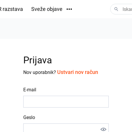
 razstava
Sveže objave
Prenosi
Prijava
Ustvari nov račun
Nov uporabnik?
E-mail
Geslo