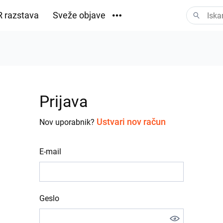
 razstava
Sveže objave
Prenosi
Prijava
Ustvari nov račun
Nov uporabnik?
E-mail
Geslo