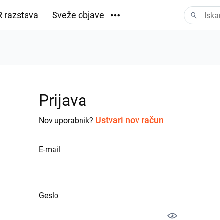
 razstava
Sveže objave
Prenosi
Prijava
Ustvari nov račun
Nov uporabnik?
E-mail
Geslo