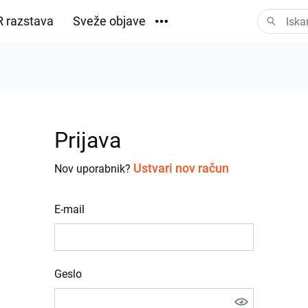
 razstava
Sveže objave
Prenosi
Prijava
Ustvari nov račun
Nov uporabnik?
E-mail
Geslo