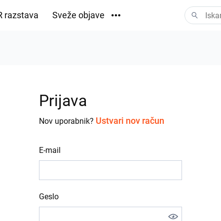
 razstava
Sveže objave
Prenosi
Prijava
Ustvari nov račun
Nov uporabnik?
E-mail
Geslo