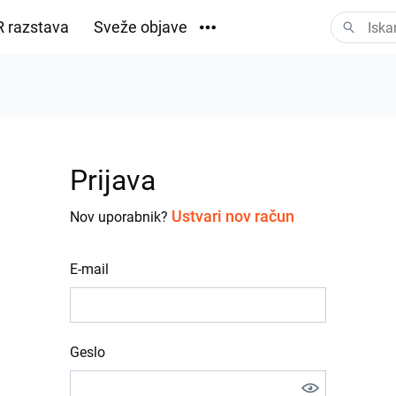
 razstava
Sveže objave
Prenosi
Prijava
Ustvari nov račun
Nov uporabnik?
E-mail
Geslo