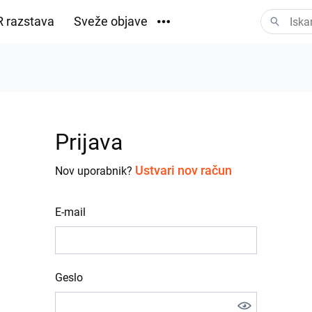
 razstava
Sveže objave
Prenosi
Prijava
Ustvari nov račun
Nov uporabnik?
E-mail
Geslo