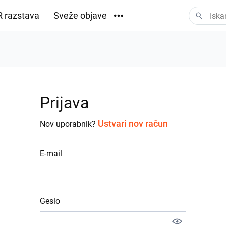
 razstava
Sveže objave
Prenosi
Prijava
Ustvari nov račun
Nov uporabnik?
E-mail
Geslo