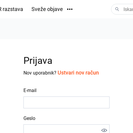
 razstava
Sveže objave
Prenosi
Prijava
Ustvari nov račun
Nov uporabnik?
E-mail
Geslo