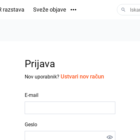
 razstava
Sveže objave
Prenosi
Prijava
Ustvari nov račun
Nov uporabnik?
E-mail
Geslo