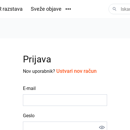
 razstava
Sveže objave
Prenosi
Prijava
Ustvari nov račun
Nov uporabnik?
E-mail
Geslo