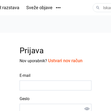
 razstava
Sveže objave
Prenosi
Prijava
Ustvari nov račun
Nov uporabnik?
E-mail
Geslo