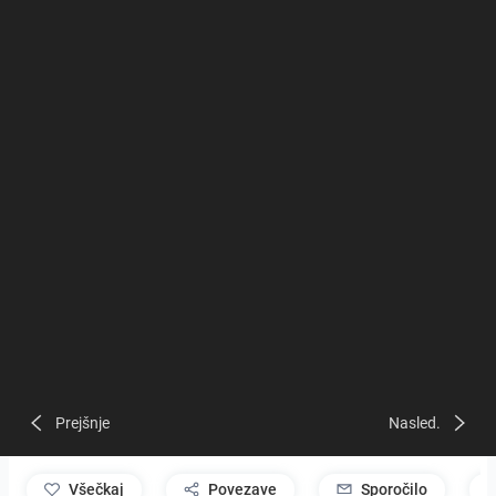
Prejšnje
Nasled.
všečkaj
Povezave
Sporočilo