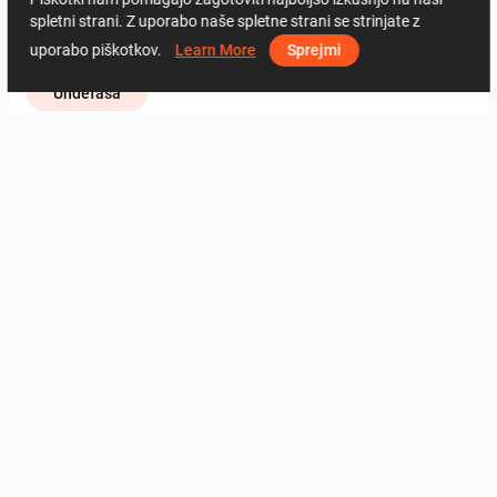
Zehnder Group Deutschland GmbH
spletni strani. Z uporabo naše spletne strani se strinjate z
ViSoft Bathroom
Cerrad
uporabo piškotkov.
Learn More
Sprejmi
Undefasa
2241
1
0
3 junij
97 49 78 58
Od istega avtorja
fürdő
3
3