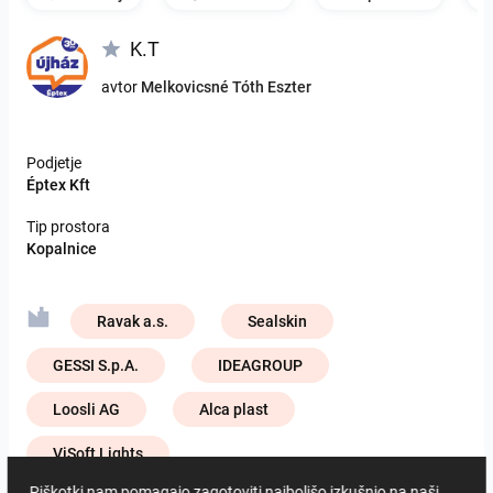
K.T
avtor
Melkovicsné Tóth Eszter
Podjetje
Éptex Kft
Tip prostora
Kopalnice
Ravak a.s.
Sealskin
GESSI S.p.A.
IDEAGROUP
Loosli AG
Alca plast
ViSoft Lights
Piškotki nam pomagajo zagotoviti najboljšo izkušnjo na naši