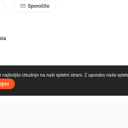
Sporočilo
sia
najboljšo izkušnjo na naši spletni strani. Z uporabo naše spletn
ejmi
08 97 53 60