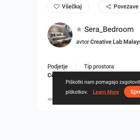
všečkaj
Povezave
Sera_Bedroom
avtor
Creative Lab Malay
Podjetje
Tip prostora
Ceramic
Dnevne sobe
Piškotki nam pomagajo zagotoviti 
Spr
piškotkov.
Learn More
3072
0
0
30 maj
Od istega avtorja