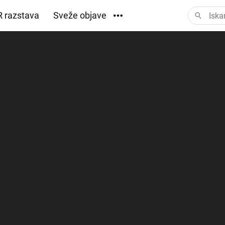
 razstava
Sveže objave
Prenosi