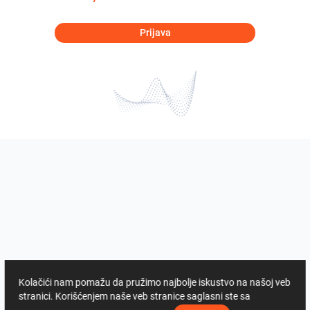
Prijava
Kolačići nam pomažu da pružimo najbolje iskustvo na našoj veb
stranici. Korišćenjem naše veb stranice saglasni ste sa