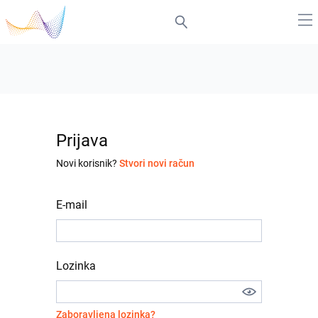
Prijava
Novi korisnik?
Stvori novi račun
E-mail
Lozinka
Zaboravljena lozinka?