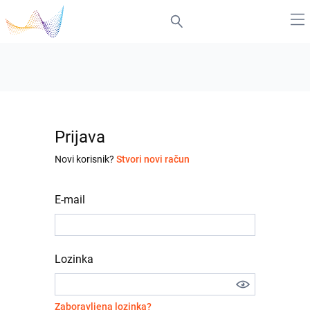
Prijava
Novi korisnik?
Stvori novi račun
E-mail
Lozinka
Zaboravljena lozinka?