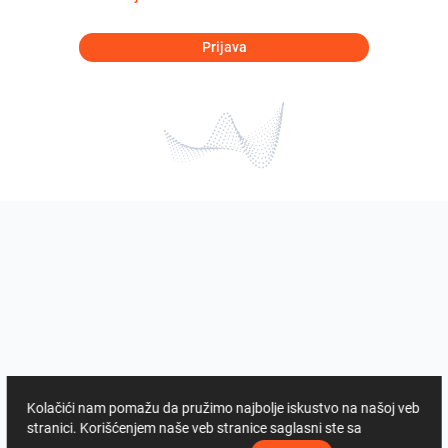
Prijava
Kolačići nam pomažu da pružimo najbolje iskustvo na našoj veb
stranici. Korišćenjem naše veb stranice saglasni ste sa