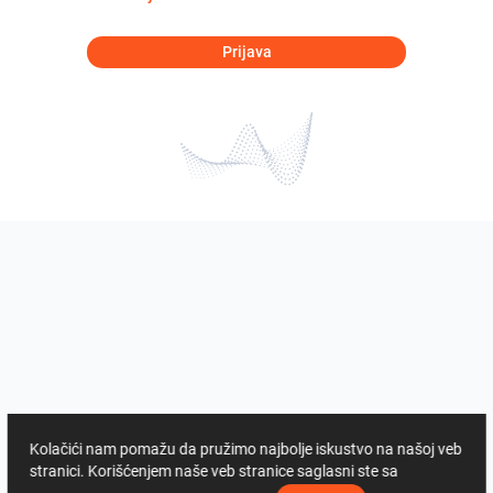
Prijava
Kolačići nam pomažu da pružimo najbolje iskustvo na našoj veb
stranici. Korišćenjem naše veb stranice saglasni ste sa