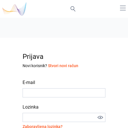
Prijava
Novi korisnik?
Stvori novi račun
E-mail
Lozinka
Zaboravljena lozinka?