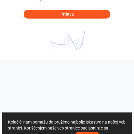
Prijava
Kolačići nam pomažu da pružimo najbolje iskustvo na našoj veb
stranici. Korišćenjem naše veb stranice saglasni ste sa