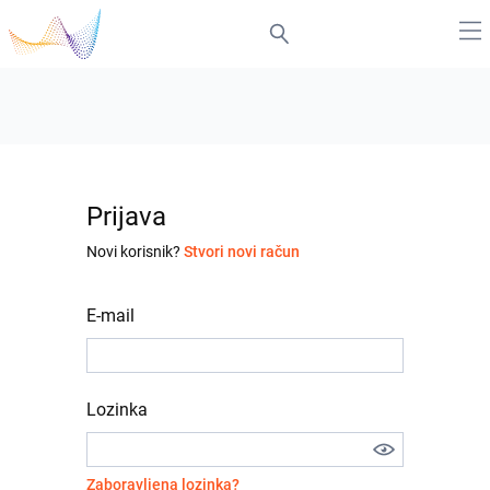
Prijava
Novi korisnik?
Stvori novi račun
E-mail
Lozinka
Zaboravljena lozinka?