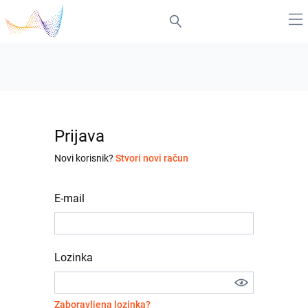
Prijava
Novi korisnik?
Stvori novi račun
E-mail
Lozinka
Zaboravljena lozinka?