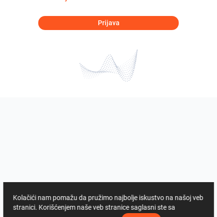
Prijava
Kolačići nam pomažu da pružimo najbolje iskustvo na našoj veb
stranici. Korišćenjem naše veb stranice saglasni ste sa