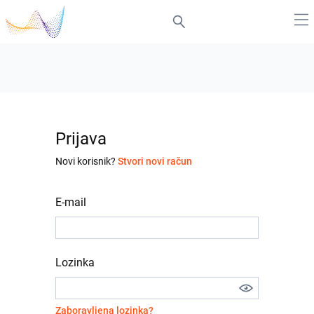
Prijava
Novi korisnik?
Stvori novi račun
E-mail
Lozinka
Zaboravljena lozinka?