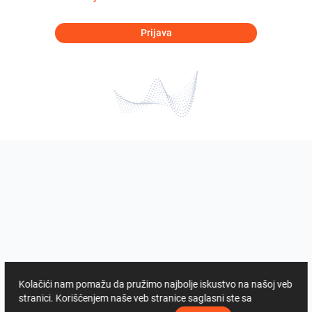
Prijava
Kolačići nam pomažu da pružimo najbolje iskustvo na našoj veb
stranici. Korišćenjem naše veb stranice saglasni ste sa