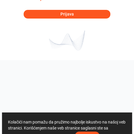
Prijava
Kolačići nam pomažu da pružimo najbolje iskustvo na našoj veb
stranici. Korišćenjem naše veb stranice saglasni ste sa