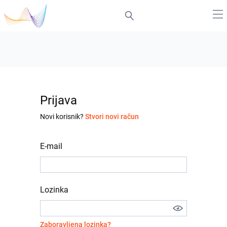
Prijava
Novi korisnik?
Stvori novi račun
E-mail
Lozinka
Zaboravljena lozinka?