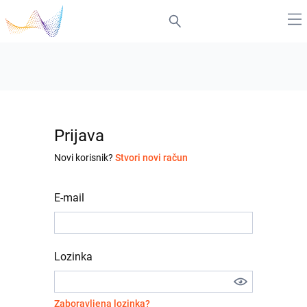
Prijava
Novi korisnik?
Stvori novi račun
E-mail
Lozinka
Zaboravljena lozinka?