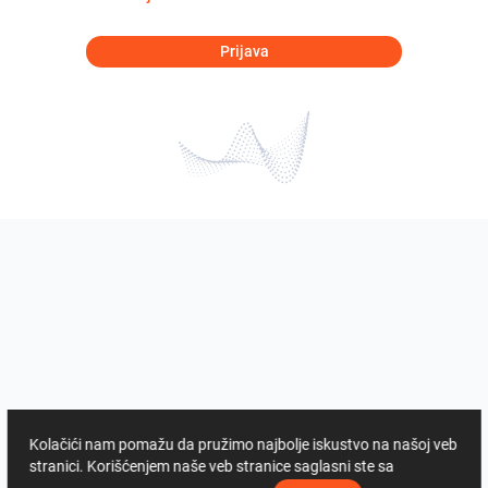
Prijava
Kolačići nam pomažu da pružimo najbolje iskustvo na našoj veb
stranici. Korišćenjem naše veb stranice saglasni ste sa