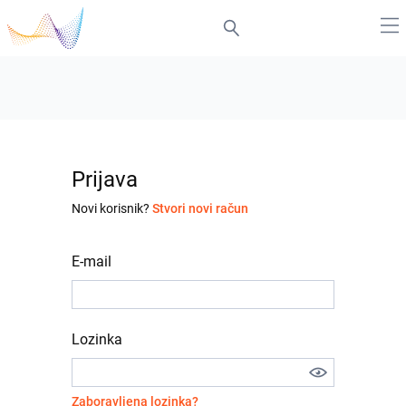
Prijava
Novi korisnik?
Stvori novi račun
E-mail
Lozinka
Zaboravljena lozinka?