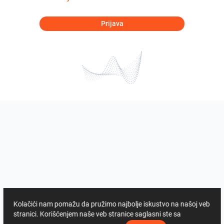
Prijava
Kolačići nam pomažu da pružimo najbolje iskustvo na našoj veb
stranici. Korišćenjem naše veb stranice saglasni ste sa