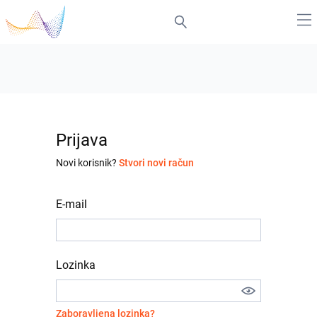
Prijava
Novi korisnik?
Stvori novi račun
E-mail
Lozinka
Zaboravljena lozinka?