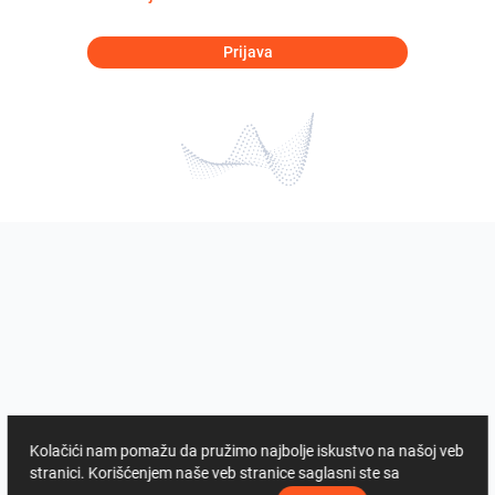
Prijava
Kolačići nam pomažu da pružimo najbolje iskustvo na našoj veb
stranici. Korišćenjem naše veb stranice saglasni ste sa