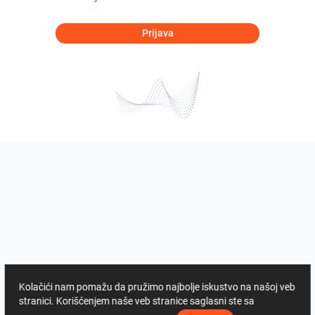
Prijava
Kolačići nam pomažu da pružimo najbolje iskustvo na našoj veb
stranici. Korišćenjem naše veb stranice saglasni ste sa