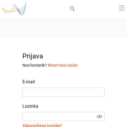
Prijava
Novi korisnik?
Stvori novi račun
E-mail
Lozinka
Zaboravljena lozinka?