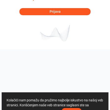
Prijava
Kolačići nam pomažu da pružimo najbolje iskustvo na našoj veb
stranici. Korišćenjem naše veb stranice saglasni ste sa