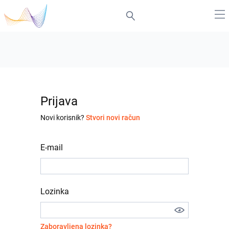
Prijava
Novi korisnik?
Stvori novi račun
E-mail
Lozinka
Zaboravljena lozinka?