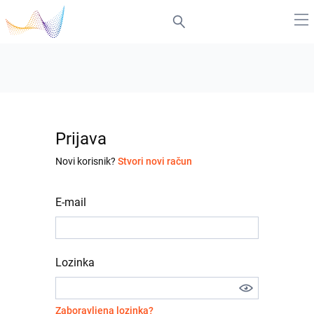
Prijava
Novi korisnik?
Stvori novi račun
E-mail
Lozinka
Zaboravljena lozinka?