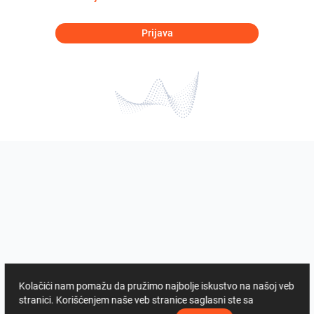
Prijava
Kolačići nam pomažu da pružimo najbolje iskustvo na našoj veb
stranici. Korišćenjem naše veb stranice saglasni ste sa