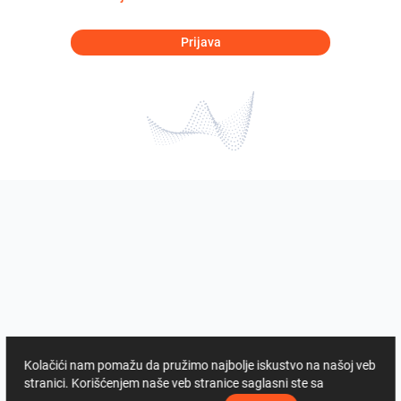
Prijava
Kolačići nam pomažu da pružimo najbolje iskustvo na našoj veb
stranici. Korišćenjem naše veb stranice saglasni ste sa