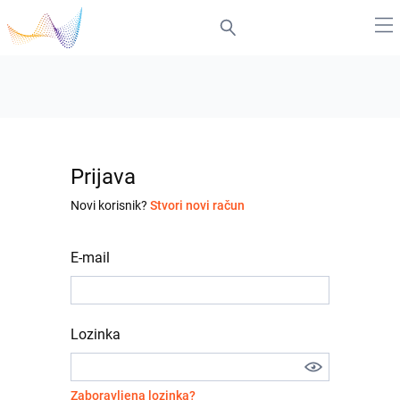
Prijava
Novi korisnik?
Stvori novi račun
E-mail
Lozinka
Zaboravljena lozinka?