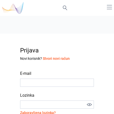
Prijava
Novi korisnik?
Stvori novi račun
E-mail
Lozinka
Zaboravljena lozinka?