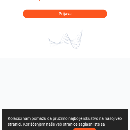
Prijava
Kolačići nam pomažu da pružimo najbolje iskustvo na našoj veb
stranici. Korišćenjem naše veb stranice saglasni ste sa