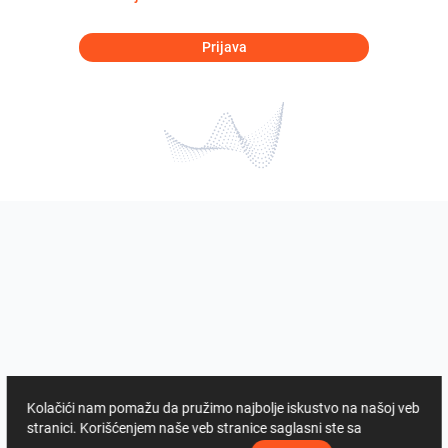
Prijava
Kolačići nam pomažu da pružimo najbolje iskustvo na našoj veb
stranici. Korišćenjem naše veb stranice saglasni ste sa