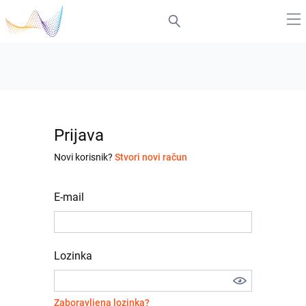
Prijava
Novi korisnik?
Stvori novi račun
E-mail
Lozinka
Zaboravljena lozinka?