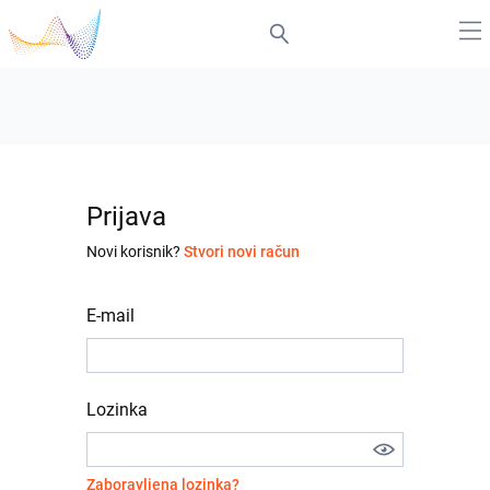
Prijava
Novi korisnik?
Stvori novi račun
E-mail
Lozinka
Zaboravljena lozinka?