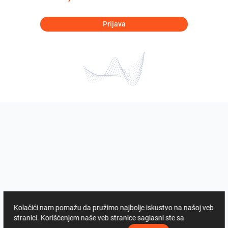
Prijava
Kolačići nam pomažu da pružimo najbolje iskustvo na našoj veb
stranici. Korišćenjem naše veb stranice saglasni ste sa