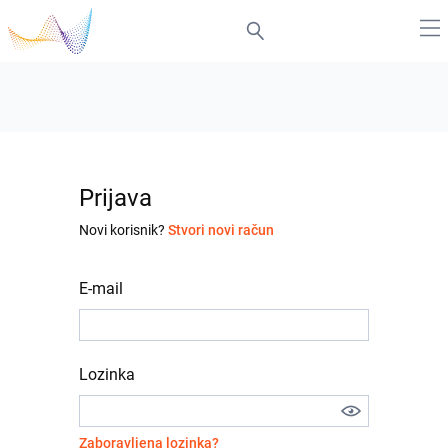
Prijava
Novi korisnik?
Stvori novi račun
E-mail
Lozinka
Zaboravljena lozinka?