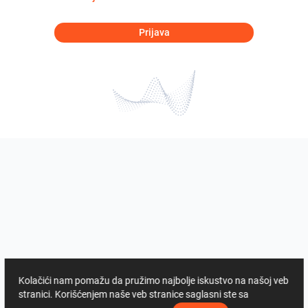
Prijava
Kolačići nam pomažu da pružimo najbolje iskustvo na našoj veb
stranici. Korišćenjem naše veb stranice saglasni ste sa