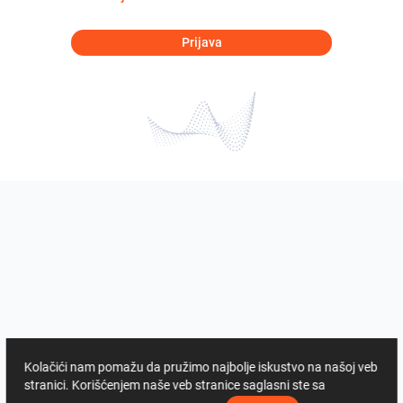
Prijava
Kolačići nam pomažu da pružimo najbolje iskustvo na našoj veb
stranici. Korišćenjem naše veb stranice saglasni ste sa