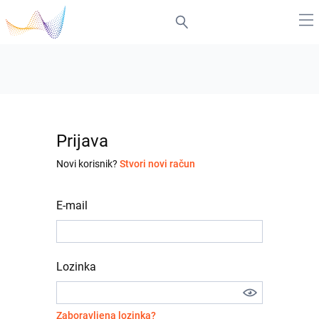
Prijava
Novi korisnik?
Stvori novi račun
E-mail
Lozinka
Zaboravljena lozinka?