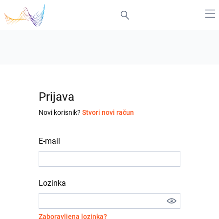
Prijava
Novi korisnik?
Stvori novi račun
E-mail
Lozinka
Zaboravljena lozinka?