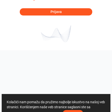
Prijava
Kolačići nam pomažu da pružimo najbolje iskustvo na našoj veb
stranici. Korišćenjem naše veb stranice saglasni ste sa