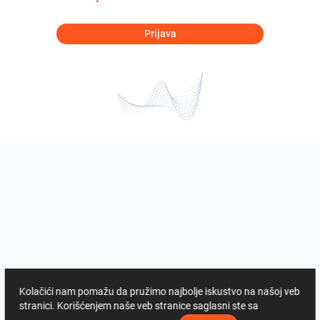
Prijava
Kolačići nam pomažu da pružimo najbolje iskustvo na našoj veb
stranici. Korišćenjem naše veb stranice saglasni ste sa