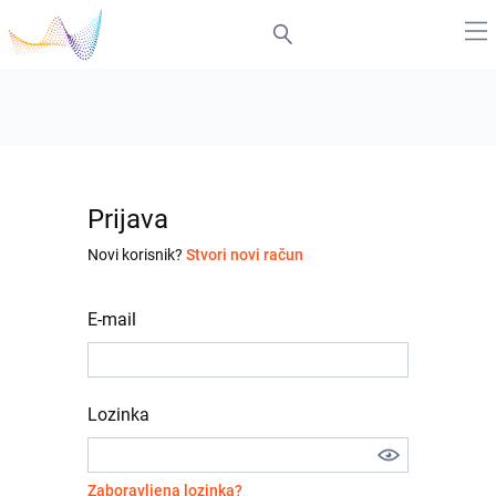
Prijava
Novi korisnik?
Stvori novi račun
E-mail
Lozinka
Zaboravljena lozinka?