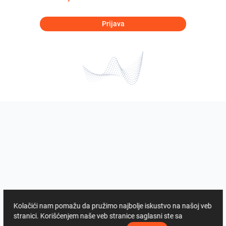
Prijava
Kolačići nam pomažu da pružimo najbolje iskustvo na našoj veb
stranici. Korišćenjem naše veb stranice saglasni ste sa