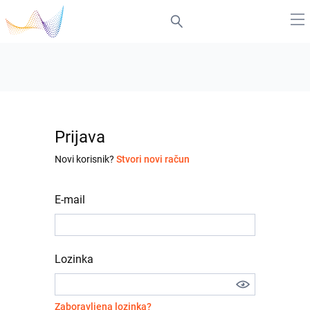
Prijava
Novi korisnik?
Stvori novi račun
E-mail
Lozinka
Zaboravljena lozinka?