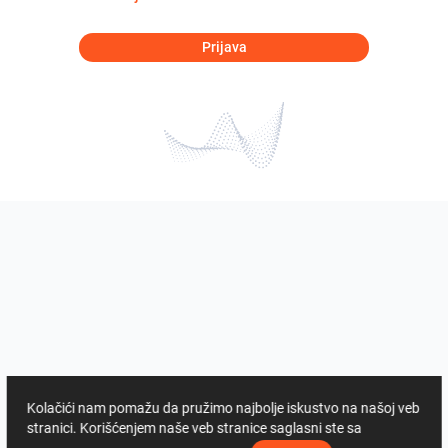
Prijava
Kolačići nam pomažu da pružimo najbolje iskustvo na našoj veb
stranici. Korišćenjem naše veb stranice saglasni ste sa