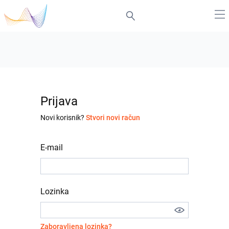
Prijava
Novi korisnik?
Stvori novi račun
E-mail
Lozinka
Zaboravljena lozinka?