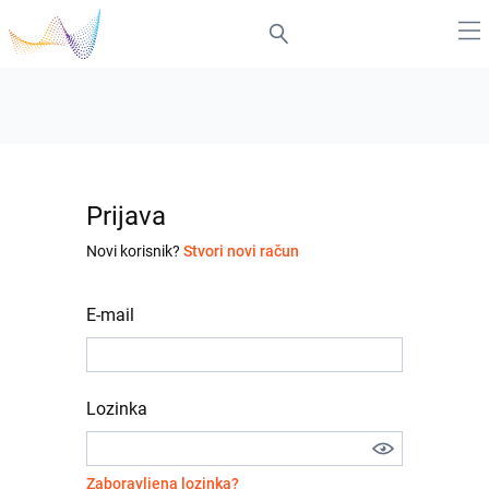
Prijava
Novi korisnik?
Stvori novi račun
E-mail
Lozinka
Zaboravljena lozinka?