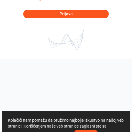
Prijava
Kolačići nam pomažu da pružimo najbolje iskustvo na našoj veb
stranici. Korišćenjem naše veb stranice saglasni ste sa