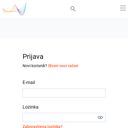
Prijava
Novi korisnik?
Stvori novi račun
E-mail
Lozinka
Zaboravljena lozinka?