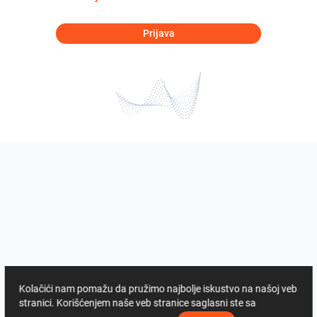
Prijava
Kolačići nam pomažu da pružimo najbolje iskustvo na našoj veb
stranici. Korišćenjem naše veb stranice saglasni ste sa